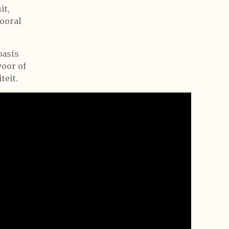
it,
ooral
basis
voor of
teit.