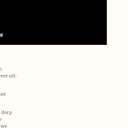
n
eer uit:
het
t dorp
e
n we